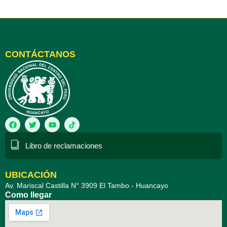
CONTÁCTANOS
F
T
Y
a
w
o
c
i
u
e
t
t
Libro de reclamaciones
b
t
u
o
e
b
o
r
e
k
UBICACIÓN
Av. Mariscal Castilla N° 3909 El Tambo - Huancayo
Como llegar