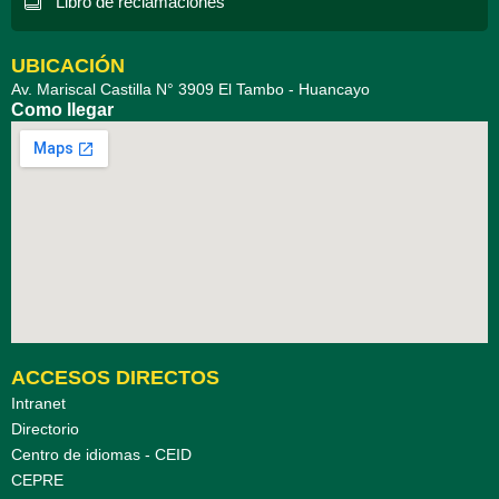
Libro de reclamaciones
b
t
u
o
e
b
o
r
e
k
UBICACIÓN
Av. Mariscal Castilla N° 3909 El Tambo - Huancayo
Como llegar
ACCESOS DIRECTOS
Intranet
Directorio
Centro de idiomas - CEID
CEPRE