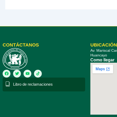
CONTÁCTANOS
UBICACIÓN
Av. Mariscal Cas
Huancayo
Como llegar
F
T
Y
a
w
o
c
i
u
e
t
t
Libro de reclamaciones
b
t
u
o
e
b
o
r
e
k