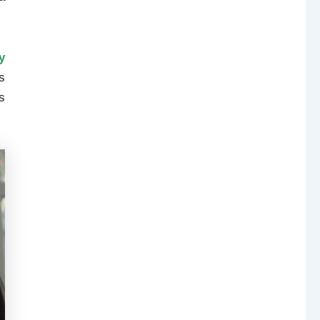
y
s
s