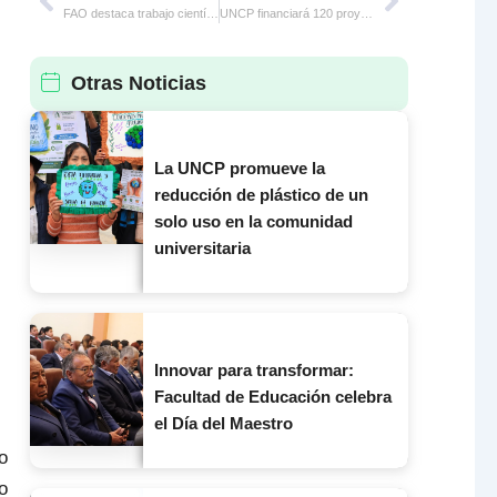
Prev
Next
FAO destaca trabajo científico de investigador de la UNCP
UNCP financiará 120 proyectos de investigación de estudiantes y docentes
Otras Noticias
La UNCP promueve la
reducción de plástico de un
solo uso en la comunidad
universitaria
Innovar para transformar:
Facultad de Educación celebra
el Día del Maestro
o
o