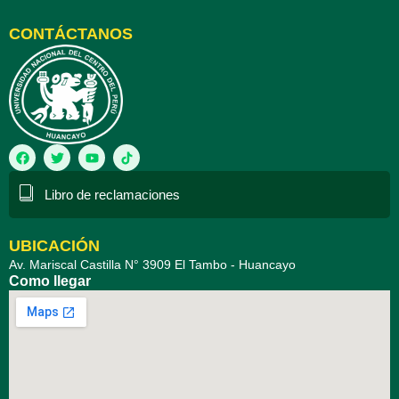
CONTÁCTANOS
F
T
Y
a
w
o
c
i
u
e
t
t
Libro de reclamaciones
b
t
u
o
e
b
o
r
e
k
UBICACIÓN
Av. Mariscal Castilla N° 3909 El Tambo - Huancayo
Como llegar